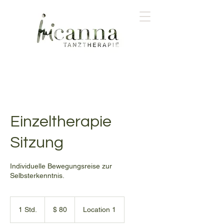
Einzeltherapie
Sitzung
Individuelle Bewegungsreise zur
Selbsterkenntnis.
80
US-
1 Std.
1
$ 80
Location 1
Dollar
S