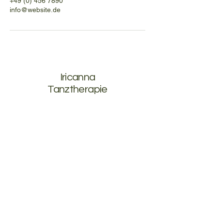
+49 (0) 456 7890
info@website.de
Iricanna
Tanztherapie
+41 (0)78 760 19 02
iricanna@gmail.com
Rätusstrasse 23
7000 Chur
Datenschutzerklärung
Barrierefreiheitserklärung
AGBs