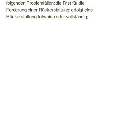
folgenden Problemfällen: die Frist für die
Forderung einer Rückerstattung; erfolgt eine
Rückerstattung teilweise oder vollständig;
unter welchen Bedingungen erhalten
Kunden eine Rückerstattung und vieles
mehr.
Iricanna
Tanztherapie
+41 (0)78 760 19 02
iricanna@gmail.com
Rätusstrasse 23
7000 Chur
Datenschutzerklärung
Barrierefreiheitserklärung
AGBs